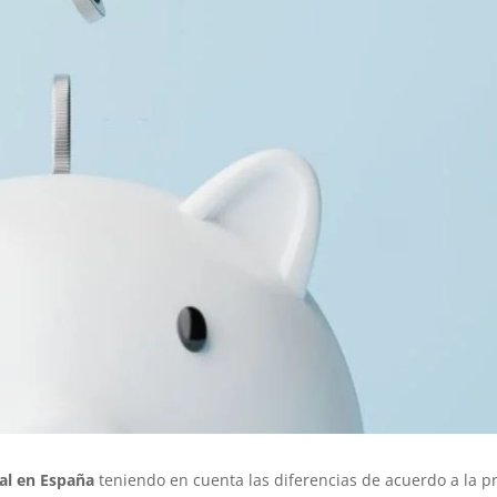
al en España
teniendo en cuenta las diferencias de acuerdo a la pr