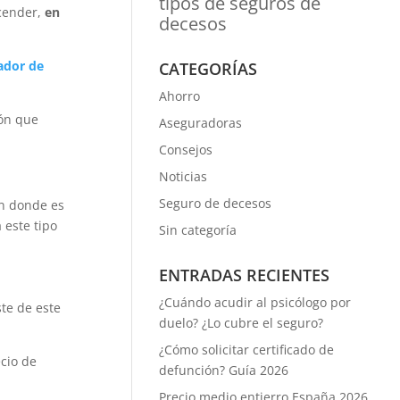
tipos de seguros de
scender,
en
decesos
dor de
CATEGORÍAS
Ahorro
ión que
Aseguradoras
Consejos
Noticias
Seguro de decesos
en donde es
 este tipo
Sin categoría
ENTRADAS RECIENTES
¿Cuándo acudir al psicólogo por
te de este
duelo? ¿Lo cubre el seguro?
¿Cómo solicitar certificado de
cio de
defunción? Guía 2026
Precio medio entierro España 2026