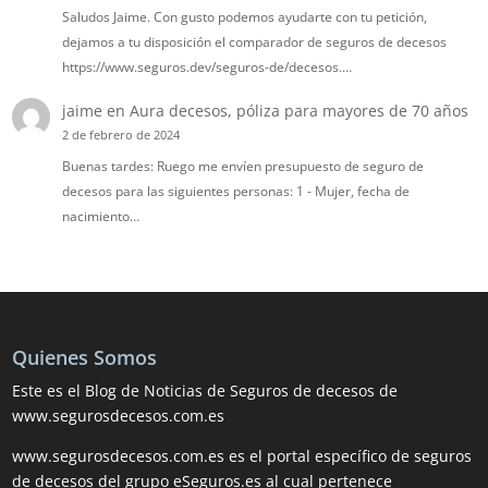
Saludos Jaime. Con gusto podemos ayudarte con tu petición,
dejamos a tu disposición el comparador de seguros de decesos
https://www.seguros.dev/seguros-de/decesos.…
jaime
en
Aura decesos, póliza para mayores de 70 años
2 de febrero de 2024
Buenas tardes: Ruego me envíen presupuesto de seguro de
decesos para las siguientes personas: 1 - Mujer, fecha de
nacimiento…
Quienes Somos
Este es el Blog de Noticias de Seguros de decesos de
www.segurosdecesos.com.es
www.segurosdecesos.com.es es el portal específico de seguros
de decesos del grupo eSeguros.es al cual pertenece