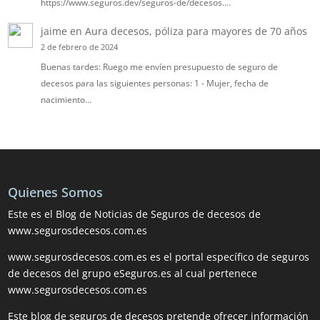
https://www.seguros.dev/seguros-de/decesos.…
jaime
en
Aura decesos, póliza para mayores de 70 años
2 de febrero de 2024
Buenas tardes: Ruego me envíen presupuesto de seguro de
decesos para las siguientes personas: 1 - Mujer, fecha de
nacimiento…
Quienes Somos
Este es el Blog de Noticias de Seguros de decesos de
www.segurosdecesos.com.es
www.segurosdecesos.com.es es el portal específico de seguros
de decesos del grupo eSeguros.es al cual pertenece
www.segurosdecesos.com.es
Este blog de seguros de decesos pretende ofrecer información