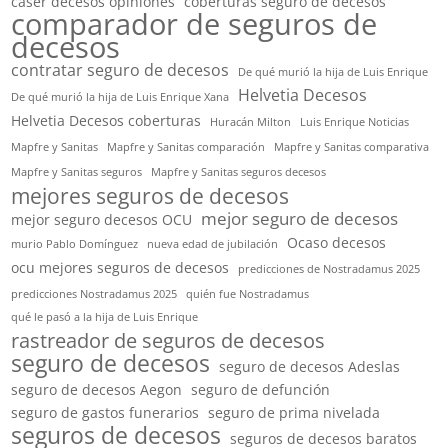
caser decesos opiniones
coberturas seguro de decesos
comparador de seguros de
decesos
contratar seguro de decesos
De qué murió la hija de Luis Enrique
Helvetia Decesos
De qué murió la hija de Luis Enrique Xana
Helvetia Decesos coberturas
Huracán Milton
Luis Enrique Noticias
Mapfre y Sanitas
Mapfre y Sanitas comparación
Mapfre y Sanitas comparativa
Mapfre y Sanitas seguros
Mapfre y Sanitas seguros decesos
mejores seguros de decesos
mejor seguro de decesos
mejor seguro decesos OCU
Ocaso decesos
murio Pablo Domínguez
nueva edad de jubilación
ocu mejores seguros de decesos
predicciones de Nostradamus 2025
predicciones Nostradamus 2025
quién fue Nostradamus
qué le pasó a la hija de Luis Enrique
rastreador de seguros de decesos
seguro de decesos
seguro de decesos Adeslas
seguro de decesos Aegon
seguro de defunción
seguro de gastos funerarios
seguro de prima nivelada
seguros de decesos
seguros de decesos baratos