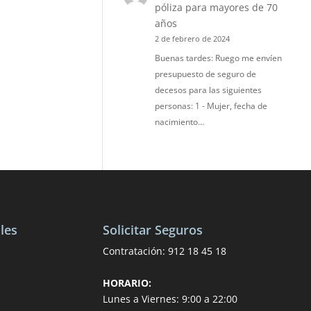
póliza para mayores de 70
años
2 de febrero de 2024
Buenas tardes: Ruego me envíen
presupuesto de seguro de
decesos para las siguientes
personas: 1 - Mujer, fecha de
nacimiento…
les
Solicitar Seguros
Contratación:
912 18 45 18
HORARIO:
Lunes a Viernes: 9:00 a 22:00