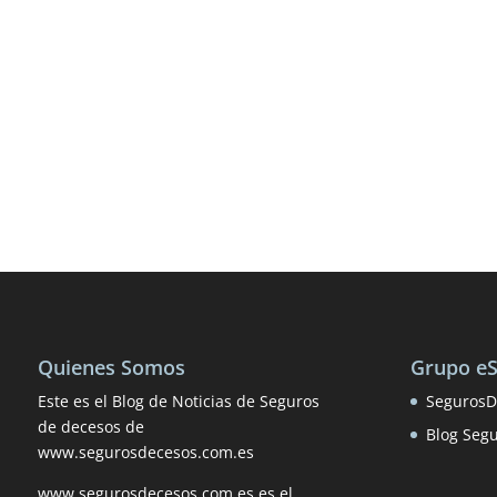
Quienes Somos
Grupo e
Este es el Blog de Noticias de Seguros
SegurosD
de decesos de
Blog Seg
www.segurosdecesos.com.es
www.segurosdecesos.com.es es el