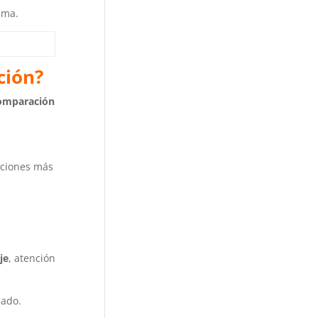
ima.
ción?
omparación
pciones más
je
, atención
lado.