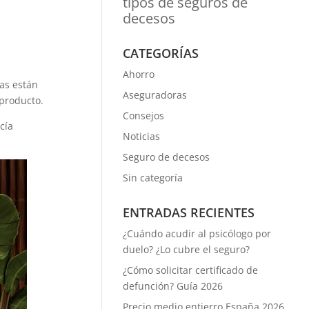
tipos de seguros de
decesos
CATEGORÍAS
Ahorro
s están
Aseguradoras
 producto.
Consejos
cía
Noticias
Seguro de decesos
Sin categoría
ENTRADAS RECIENTES
¿Cuándo acudir al psicólogo por
duelo? ¿Lo cubre el seguro?
¿Cómo solicitar certificado de
defunción? Guía 2026
Precio medio entierro España 2026