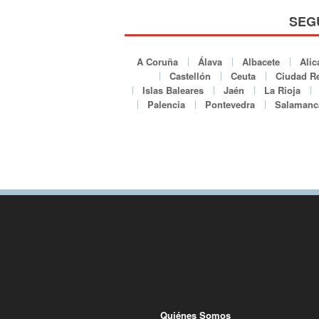
SEG
A Coruña
Álava
Albacete
Alic
Castellón
Ceuta
Ciudad Re
Islas Baleares
Jaén
La Rioja
Palencia
Pontevedra
Salamanc
Quiénes Somos