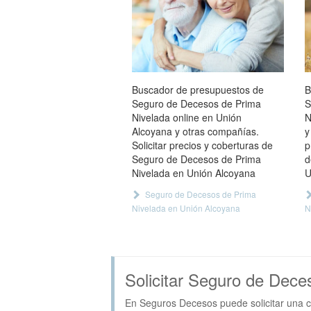
Buscador de presupuestos de
B
Seguro de Decesos de Prima
S
Nivelada online en Unión
N
Alcoyana y otras compañías.
y
Solicitar precios y coberturas de
p
Seguro de Decesos de Prima
d
Nivelada en Unión Alcoyana
U
Seguro de Decesos de Prima
Nivelada en Unión Alcoyana
N
Solicitar Seguro de Dece
En Seguros Decesos puede solicitar una c