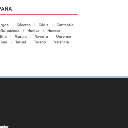
PAÑA
rgos
Cáceres
Cádiz
Cantabria
Guipúzcoa
Huelva
Huesca
illa
Murcia
Navarra
Ourense
gona
Teruel
Toledo
Valencia
actar