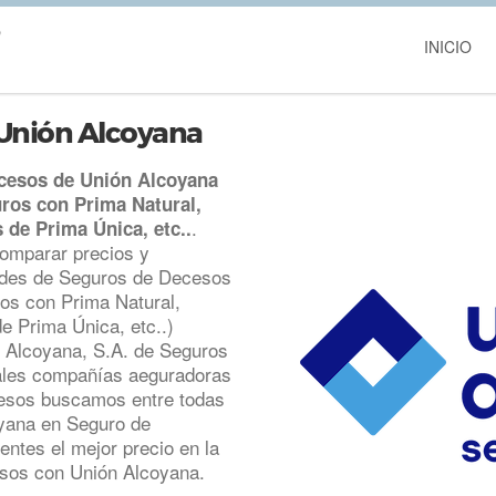
INICIO
 Unión Alcoyana
ecesos de Unión Alcoyana
ros con Prima Natural,
.
de Prima Única, etc..
omparar precios y
dades de Seguros de Decesos
os con Prima Natural,
e Prima Única, etc..)
n Alcoyana, S.A. de Seguros
pales compañías aeguradoras
cesos buscamos entre todas
oyana en Seguro de
entes el mejor precio en la
esos con Unión Alcoyana.