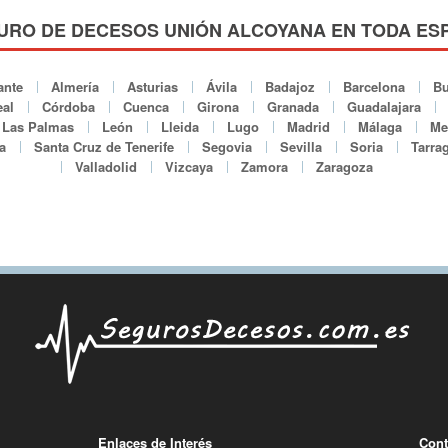
URO DE DECESOS UNIÓN ALCOYANA EN TODA ES
ante
Almería
Asturias
Ávila
Badajoz
Barcelona
Bu
al
Córdoba
Cuenca
Girona
Granada
Guadalajara
Las Palmas
León
Lleida
Lugo
Madrid
Málaga
Mel
a
Santa Cruz de Tenerife
Segovia
Sevilla
Soria
Tarra
Valladolid
Vizcaya
Zamora
Zaragoza
Enlaces de Interés
Cont