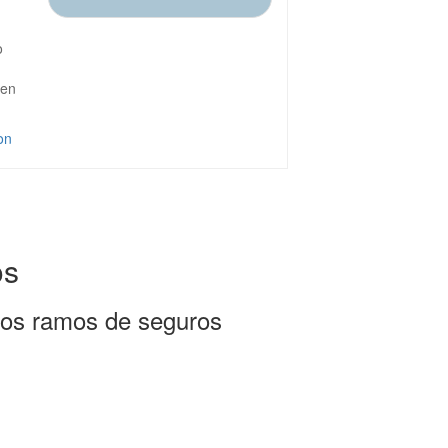
o
 en
on
os
ros ramos de seguros