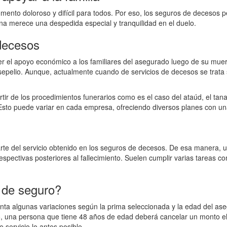
omento doloroso y difícil para todos. Por eso, los seguros de decesos p
na merece una despedida especial y tranquilidad en el duelo.
decesos
r el apoyo económico a los familiares del asegurado luego de su muert
sepelio. Aunque, actualmente cuando de servicios de decesos se trata
ir de los procedimientos funerarios como es el caso del ataúd, el tanat
a. Esto puede variar en cada empresa, ofreciendo diversos planes con 
parte del servicio obtenido en los seguros de decesos. De esa manera,
espectivas posteriores al fallecimiento. Suelen cumplir varias tareas com
 de seguro?
enta algunas variaciones según la prima seleccionada y la edad del as
lo, una persona que tiene 48 años de edad deberá cancelar un monto 
e servicio lo antes posible.