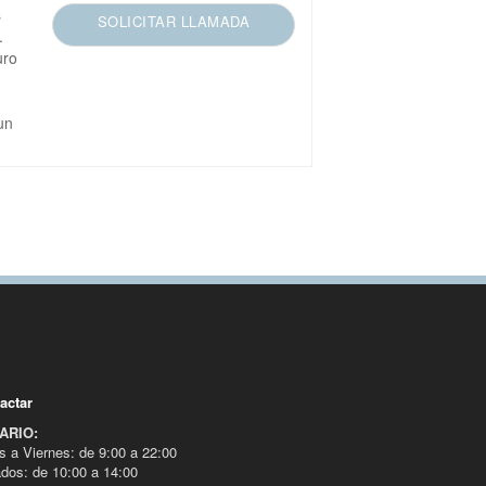
s
SOLICITAR LLAMADA
.
uro
un
actar
ARIO:
s a Viernes: de 9:00 a 22:00
dos: de 10:00 a 14:00