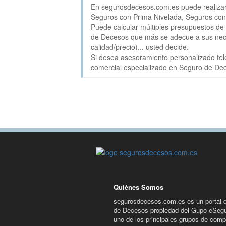
En segurosdecesos.com.es puede realizar
Seguros con Prima Nivelada, Seguros con 
Puede calcular múltiples presupuestos de 
de Decesos que más se adecue a sus neces
calidad/precio)... usted decide.
Si desea asesoramiento personalizado tele
comercial especializado en Seguro de De
Quiénes Somos
segurosdecesos.com.es es un portal 
de Decesos propiedad del Gupo eSeg
uno de los principales grupos de comp