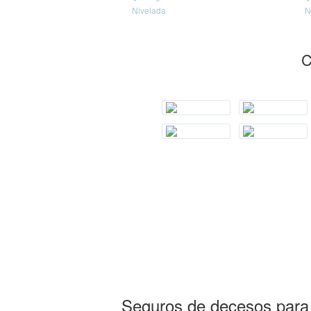
Nivelada
N
C
Seguros de decesos para a