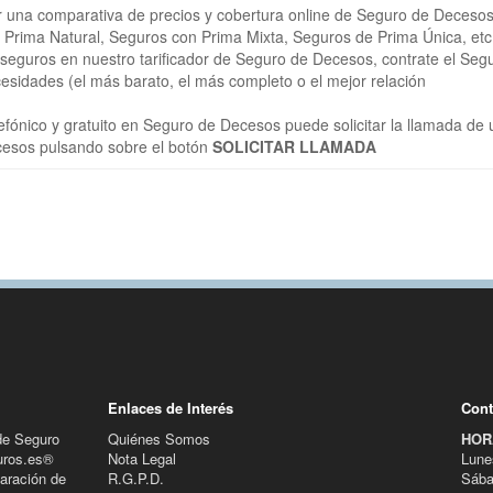
 una comparativa de precios y cobertura online de Seguro de Deceso
Prima Natural, Seguros con Prima Mixta, Seguros de Prima Única, etc
seguros en nuestro tarificador de Seguro de Decesos, contrate el Seg
idades (el más barato, el más completo o el mejor relación
fónico y gratuito en Seguro de Decesos puede solicitar la llamada de 
cesos pulsando sobre el botón
SOLICITAR LLAMADA
Enlaces de Interés
Cont
de Seguro
Quiénes Somos
HOR
uros.es®
Nota Legal
Lune
aración de
R.G.P.D.
Sába