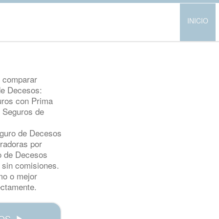
INICIO
 comparar
de Decesos:
uros con Prima
, Seguros de
eguro de Decesos
radoras por
ro de Decesos
 sin comisiones.
mo o mejor
ectamente.
OS