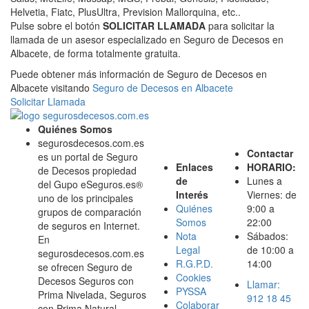
Helvetia, Fiatc, PlusUltra, Prevision Mallorquina, etc..
Pulse sobre el botón
SOLICITAR LLAMADA
para solicitar la
llamada de un asesor especializado en Seguro de Decesos en
Albacete, de forma totalmente gratuita.
Puede obtener más información de Seguro de Decesos en
Albacete visitando
Seguro de Decesos en Albacete
Solicitar Llamada
Quiénes Somos
segurosdecesos.com.es
Contactar
es un portal de Seguro
Enlaces
HORARIO:
de Decesos propiedad
de
Lunes a
del Gupo eSeguros.es®
Interés
Viernes: de
uno de los principales
Quiénes
9:00 a
grupos de comparación
Somos
22:00
de seguros en Internet.
Nota
Sábados:
En
Legal
de 10:00 a
segurosdecesos.com.es
R.G.P.D.
14:00
se ofrecen Seguro de
Cookies
Decesos Seguros con
Llamar:
PYSSA
Prima Nivelada, Seguros
912 18 45
Colaborar
con Prima Natural,