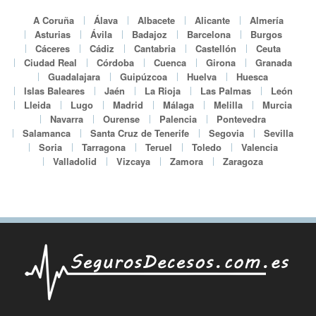
A Coruña
Álava
Albacete
Alicante
Almería
Asturias
Ávila
Badajoz
Barcelona
Burgos
Cáceres
Cádiz
Cantabria
Castellón
Ceuta
Ciudad Real
Córdoba
Cuenca
Girona
Granada
Guadalajara
Guipúzcoa
Huelva
Huesca
Islas Baleares
Jaén
La Rioja
Las Palmas
León
Lleida
Lugo
Madrid
Málaga
Melilla
Murcia
Navarra
Ourense
Palencia
Pontevedra
Salamanca
Santa Cruz de Tenerife
Segovia
Sevilla
Soria
Tarragona
Teruel
Toledo
Valencia
Valladolid
Vizcaya
Zamora
Zaragoza