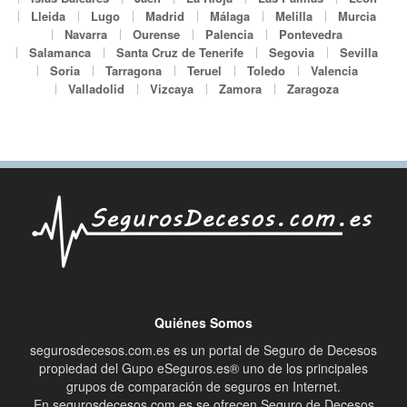
Lleida
Lugo
Madrid
Málaga
Melilla
Murcia
Navarra
Ourense
Palencia
Pontevedra
Salamanca
Santa Cruz de Tenerife
Segovia
Sevilla
Soria
Tarragona
Teruel
Toledo
Valencia
Valladolid
Vizcaya
Zamora
Zaragoza
Quiénes Somos
segurosdecesos.com.es es un portal de Seguro de Decesos
propiedad del Gupo eSeguros.es® uno de los principales
grupos de comparación de seguros en Internet.
En segurosdecesos.com.es se ofrecen Seguro de Decesos