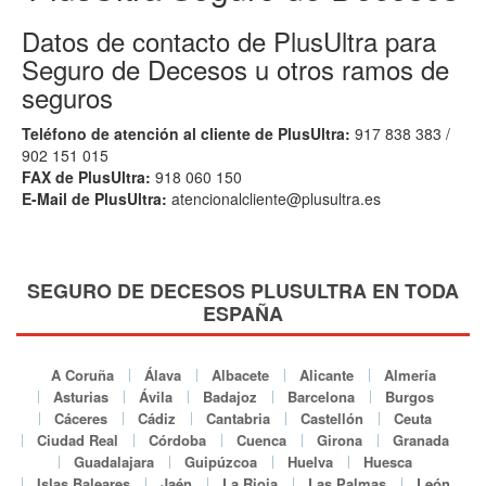
Datos de contacto de PlusUltra para
Seguro de Decesos u otros ramos de
seguros
Teléfono de atención al cliente de PlusUltra:
917 838 383 /
902 151 015
FAX de PlusUltra:
918 060 150
E-Mail de PlusUltra:
atencionalcliente@plusultra.es
SEGURO DE DECESOS PLUSULTRA EN TODA
ESPAÑA
A Coruña
Álava
Albacete
Alicante
Almería
Asturias
Ávila
Badajoz
Barcelona
Burgos
Cáceres
Cádiz
Cantabria
Castellón
Ceuta
Ciudad Real
Córdoba
Cuenca
Girona
Granada
Guadalajara
Guipúzcoa
Huelva
Huesca
Islas Baleares
Jaén
La Rioja
Las Palmas
León