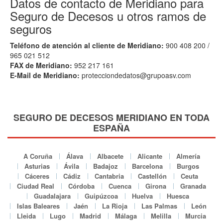
Datos de contacto de Meridiano para
Seguro de Decesos u otros ramos de
seguros
Teléfono de atención al cliente de Meridiano:
900 408 200 /
965 021 512
FAX de Meridiano:
952 217 161
E-Mail de Meridiano:
protecciondedatos@grupoasv.com
SEGURO DE DECESOS MERIDIANO EN TODA
ESPAÑA
A Coruña
Álava
Albacete
Alicante
Almería
Asturias
Ávila
Badajoz
Barcelona
Burgos
Cáceres
Cádiz
Cantabria
Castellón
Ceuta
Ciudad Real
Córdoba
Cuenca
Girona
Granada
Guadalajara
Guipúzcoa
Huelva
Huesca
Islas Baleares
Jaén
La Rioja
Las Palmas
León
Lleida
Lugo
Madrid
Málaga
Melilla
Murcia