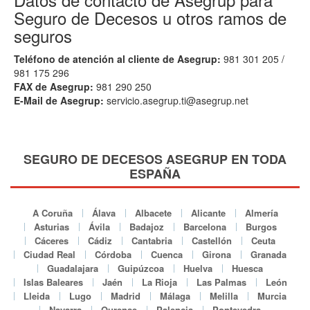
Seguro de Decesos u otros ramos de
seguros
Teléfono de atención al cliente de Asegrup:
981 301 205 /
981 175 296
FAX de Asegrup:
981 290 250
E-Mail de Asegrup:
servicio.asegrup.ti@asegrup.net
SEGURO DE DECESOS ASEGRUP EN TODA
ESPAÑA
A Coruña
Álava
Albacete
Alicante
Almería
Asturias
Ávila
Badajoz
Barcelona
Burgos
Cáceres
Cádiz
Cantabria
Castellón
Ceuta
Ciudad Real
Córdoba
Cuenca
Girona
Granada
Guadalajara
Guipúzcoa
Huelva
Huesca
Islas Baleares
Jaén
La Rioja
Las Palmas
León
Lleida
Lugo
Madrid
Málaga
Melilla
Murcia
Navarra
Ourense
Palencia
Pontevedra