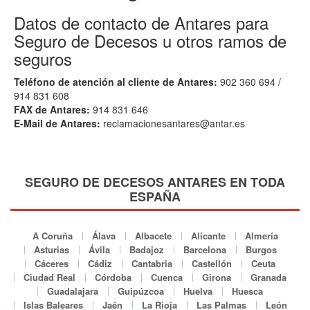
Datos de contacto de Antares para
Seguro de Decesos u otros ramos de
seguros
Teléfono de atención al cliente de Antares:
902 360 694 /
914 831 608
FAX de Antares:
914 831 646
E-Mail de Antares:
reclamacionesantares@antar.es
SEGURO DE DECESOS ANTARES EN TODA
ESPAÑA
A Coruña
Álava
Albacete
Alicante
Almería
Asturias
Ávila
Badajoz
Barcelona
Burgos
Cáceres
Cádiz
Cantabria
Castellón
Ceuta
Ciudad Real
Córdoba
Cuenca
Girona
Granada
Guadalajara
Guipúzcoa
Huelva
Huesca
Islas Baleares
Jaén
La Rioja
Las Palmas
León