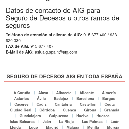
Datos de contacto de AIG para
Seguro de Decesos u otros ramos de
seguros
Teléfono de atención al cliente de AIG:
915 677 400 / 933
620 330
FAX de AIG:
915 677 407
E-Mail de AIG:
ask.aig.spain@aig.com
SEGURO DE DECESOS AIG EN TODA ESPAÑA
A Coruña
Álava
Albacete
Alicante
Almería
Asturias
Ávila
Badajoz
Barcelona
Burgos
Cáceres
Cádiz
Cantabria
Castellón
Ceuta
Ciudad Real
Córdoba
Cuenca
Girona
Granada
Guadalajara
Guipúzcoa
Huelva
Huesca
Islas Baleares
Jaén
La Rioja
Las Palmas
León
Lleida
Lugo
Madrid
Málaga
Melilla
Murcia